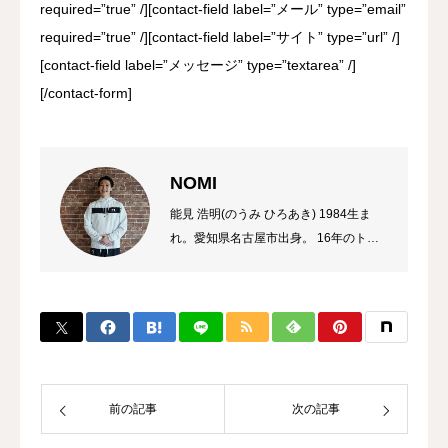
required=”true” /][contact-field label=”メール” type=”email”
required=”true” /][contact-field label=”サイト” type=”url” /]
[contact-field label=”メッセージ” type=”textarea” /]
[/contact-form]
NOMI
能見 浩明(のうみ ひろあき) 1984生ま
れ。愛知県名古屋市出身。 16年のトレ
ーナーのキャリアを持ち、これまでに多
数のチャンピオン、選手を輩出。 自身
のプロ選手の試合経験などから初心者か
ら選手まで、高い指導力に定評があり、
大手大会のレフリーも勤める。 また、
キックボクシング界初のコンサルタント
として、ジム運営やトレーナー育成にも
前の記事
次の記事
力を入れている。