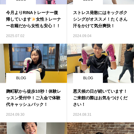
今月よりRINAトレーナー復
ストレス発散にはキックボク
帰しています
女性トレーナ
シングがオススメ！たくさん
ー在籍だから女性も安心！！
汗をかけて気分爽快！
2025.07.02
2024.09.04
BLOG
BLOG
麹町駅から徒歩10秒！体験レ
悪天候の日が続いています！
ッスン受付中！ご入会で体験
ご来館の際はお気をつけくだ
代キャッシュバック！
さい！
2024.09.30
2024.08.31