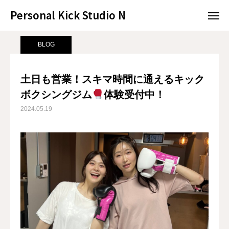
Personal Kick Studio N
Personal Kick Studio N
サンプルページ
BLOG
土日も営業！スキマ時間に通えるキックボクシングジム
BLOG
LINE予約
ACCESS
土日も営業！スキマ時間に通えるキック
ボクシングジム
体験受付中！
BLOG
CONTACT
2024.05.19
ホットペッパー
RESERVATION
CONCEPT
MENU
ACCESS