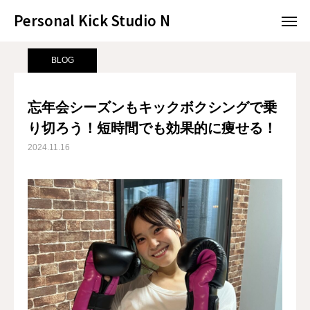
Personal Kick Studio N
Personal Kick Studio N
サンプルページ
BLOG
忘年会シーズンもキックボクシングで乗り切ろう！短時間でも効果的に痩せる！
BLOG
LINE予約
ACCESS
忘年会シーズンもキックボクシングで乗
り切ろう！短時間でも効果的に痩せる！
BLOG
CONTACT
2024.11.16
ホットペッパー
RESERVATION
CONCEPT
MENU
ACCESS