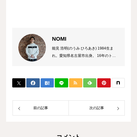
NOMI
能見 浩明(のうみ ひろあき) 1984生ま
れ。愛知県名古屋市出身。 16年のトレ
ーナーのキャリアを持ち、これまでに多
数のチャンピオン、選手を輩出。 自身
のプロ選手の試合経験などから初心者か
ら選手まで、高い指導力に定評があり、
大手大会のレフリーも勤める。 また、
キックボクシング界初のコンサルタント
として、ジム運営やトレーナー育成にも
前の記事
次の記事
力を入れている。
コメント