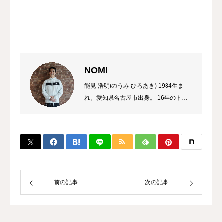
NOMI
能見 浩明(のうみ ひろあき) 1984生ま
れ。愛知県名古屋市出身。 16年のトレ
ーナーのキャリアを持ち、これまでに多
数のチャンピオン、選手を輩出。 自身
のプロ選手の試合経験などから初心者か
ら選手まで、高い指導力に定評があり、
大手大会のレフリーも勤める。 また、
キックボクシング界初のコンサルタント
として、ジム運営やトレーナー育成にも
前の記事
次の記事
力を入れている。