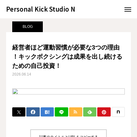
Personal Kick Studio N
Personal Kick Studio N
サンプルページ
BLOG
経営者ほど運動習慣が必要な3つの理由 ！キックボクシングは成果を出し続けるための自己投資！
BLOG
LINE予約
ACCESS
経営者ほど運動習慣が必要な3つの理由
！キックボクシングは成果を出し続ける
BLOG
CONTACT
ための自己投資！
ホットペッパー
2026.06.14
RESERVATION
CONCEPT
MENU
ACCESS