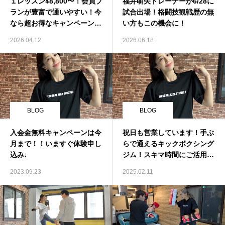
１レッスン¥8,800〜！会員プ
福井萌矢トレーナーが6/28に
ランが豊富で通いやすい！今
試合出場！格闘技観戦歴の無
なら超お得なキャンペーン
い方もこの機会に！
中！
2026.04.12
2026.06.18
BLOG
BLOG
入会金無料キャンペーンは今
祝日も営業しています！手ぶ
月まで！！いますぐ体験申し
らで通えるキックボクシング
込み♩
ジム！スキマ時間にご活用く
ださい！
2023.09.23
2025.02.11