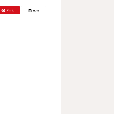
Pin it
note