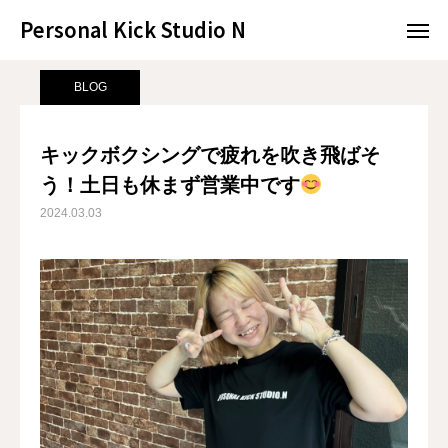
Personal Kick Studio N
Personal Kick Studio N
サンプルページ
BLOG
キックボクシングで疲れを吹き飛ばそう！土日も休まず営業中です
BLOG
LINE予約
ACCESS
キックボクシングで疲れを吹き飛ばそ
う！土日も休まず営業中です
BLOG
CONTACT
2024.03.03
ホットペッパー
RESERVATION
CONCEPT
MENU
ACCESS