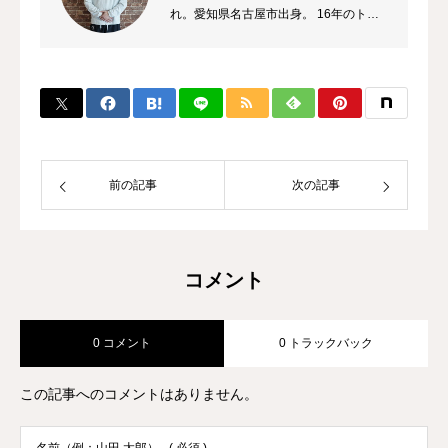
れ。愛知県名古屋市出身。 16年のトレ
ーナーのキャリアを持ち、これまでに多
数のチャンピオン、選手を輩出。 自身
のプロ選手の試合経験などから初心者か
ら選手まで、高い指導力に定評があり、
大手大会のレフリーも勤める。 また、
キックボクシング界初のコンサルタント
として、ジム運営やトレーナー育成にも
前の記事
次の記事
力を入れている。
コメント
0 コメント
0 トラックバック
この記事へのコメントはありません。
名前（例：山田 太郎）
( 必須 )