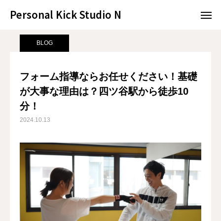
Personal Kick Studio N
Personal Kick Studio N
サンプルページ
BLOG
フォーム指導ならお任せください！基礎が大事な理由は？四ツ谷駅から徒歩10分！
BLOG
LINE予約
ACCESS
フォーム指導ならお任せください！基礎
が大事な理由は？四ツ谷駅から徒歩10
BLOG
CONTACT
分！
ホットペッパー
2024.10.13
RESERVATION
CONCEPT
MENU
ACCESS