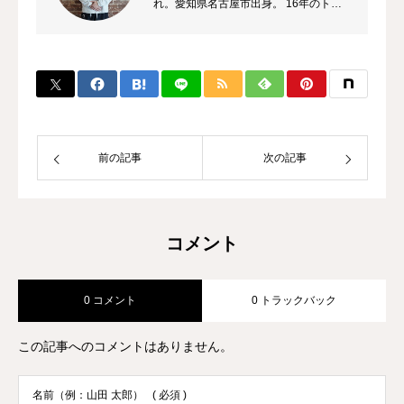
れ。愛知県名古屋市出身。 16年のトレ
ーナーのキャリアを持ち、これまでに多
数のチャンピオン、選手を輩出。 自身
のプロ選手の試合経験などから初心者か
ら選手まで、高い指導力に定評があり、
大手大会のレフリーも勤める。 また、
キックボクシング界初のコンサルタント
として、ジム運営やトレーナー育成にも
前の記事
次の記事
力を入れている。
コメント
0 コメント
0 トラックバック
この記事へのコメントはありません。
名前（例：山田 太郎）
( 必須 )