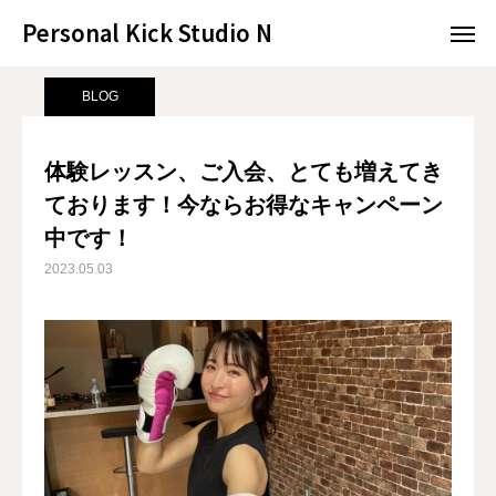
Personal Kick Studio N
Personal Kick Studio N
サンプルページ
BLOG
体験レッスン、ご入会、とても増えてきております！今ならお得なキャンペーン中です！
BLOG
LINE予約
ACCESS
体験レッスン、ご入会、とても増えてき
ております！今ならお得なキャンペーン
BLOG
CONTACT
中です！
ホットペッパー
2023.05.03
RESERVATION
CONCEPT
MENU
ACCESS