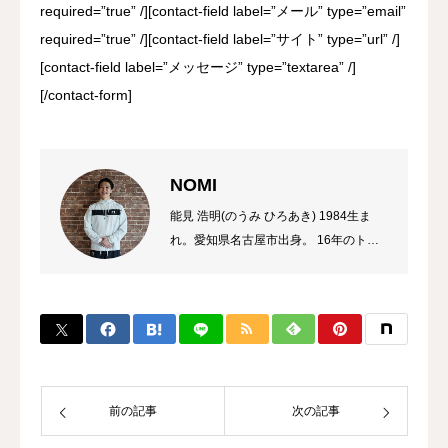
required=”true” /][contact-field label=”メール” type=”email”
required=”true” /][contact-field label=”サイト” type=”url” /]
[contact-field label=”メッセージ” type=”textarea” /]
[/contact-form]
NOMI
能見 浩明(のうみ ひろあき) 1984生ま
れ。愛知県名古屋市出身。 16年のトレ
ーナーのキャリアを持ち、これまでに多
数のチャンピオン、選手を輩出。 自身
のプロ選手の試合経験などから初心者か
ら選手まで、高い指導力に定評があり、
大手大会のレフリーも勤める。 また、
キックボクシング界初のコンサルタント
として、ジム運営やトレーナー育成にも
前の記事
次の記事
力を入れている。