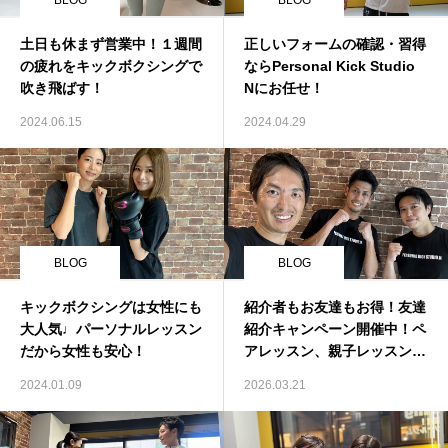
BLOG
BLOG
土日も休まず営業中！１週間
正しいフォームの確認・習得
の疲れをキックボクシングで
ならPersonal Kick Studio
吹き飛ばす！
Nにお任せ！
2024.06.15
2024.04.29
BLOG
BLOG
キックボクシングは女性にも
紹介者もお友達もお得！友達
大人気♩パーソナルレッスン
紹介キャンペーン開催中！ペ
だから女性も安心！
アレッスン、親子レッスンも
OKです！
2024.01.09
2026.03.21