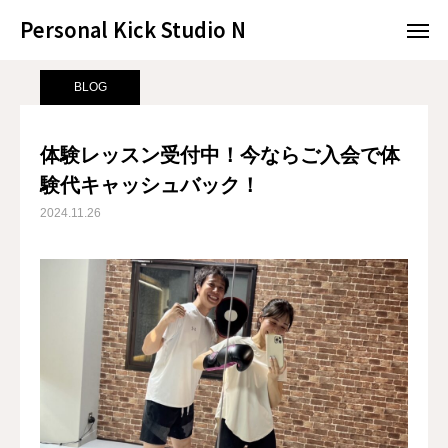
Personal Kick Studio N
Personal Kick Studio N
サンプルページ
BLOG
体験レッスン受付中！今ならご入会で体験代キャッシュバック！
BLOG
LINE予約
ACCESS
体験レッスン受付中！今ならご入会で体
験代キャッシュバック！
BLOG
CONTACT
2024.11.26
ホットペッパー
RESERVATION
CONCEPT
MENU
ACCESS