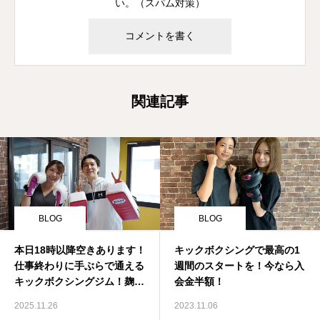
い。（スパム対策）
関連記事
BLOG
BLOG
本日18時以降空きあります！
キックボクシングで最高の1
仕事終わりに手ぶらで通える
週間のスタートを！今なら入
キックボクシングジム！麹町
会金半額！
駅10秒！
2025.11.26
2023.11.06