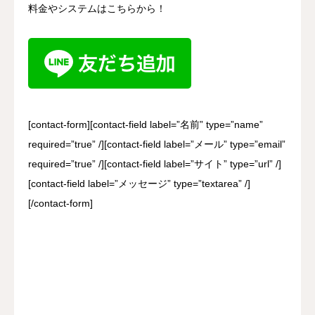
料金やシステムはこちらから！
[contact-form][contact-field label=”名前” type=”name”
required=”true” /][contact-field label=”メール” type=”email”
required=”true” /][contact-field label=”サイト” type=”url” /]
[contact-field label=”メッセージ” type=”textarea” /]
[/contact-form]