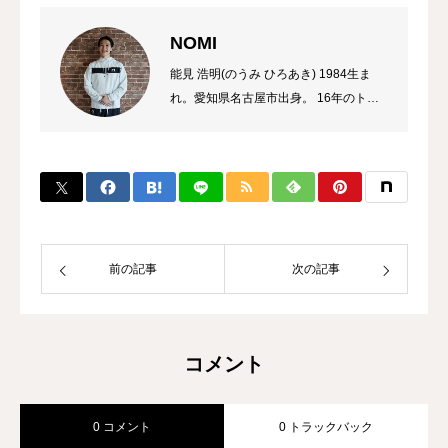
NOMI
能見 浩明(のうみ ひろあき) 1984生ま
れ。愛知県名古屋市出身。 16年のトレ
ーナーのキャリアを持ち、これまでに多
数のチャンピオン、選手を輩出。 自身
のプロ選手の試合経験などから初心者か
ら選手まで、高い指導力に定評があり、
大手大会のレフリーも勤める。 また、
キックボクシング界初のコンサルタント
として、ジム運営やトレーナー育成にも
前の記事
次の記事
力を入れている。
コメント
0 コメント
0 トラックバック