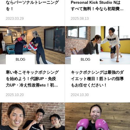
ならパーソナルトレーニング
Personal Kick Studio Nは
を！
すべて無料！今なら初期費用
￥０！
2023.03.29
2025.08.13
BLOG
BLOG
寒い冬こそキックボクシング
キックボクシングは最強のダ
を始めよう！代謝UP・免疫
イエット種目！筋トレの指導
力UP・冷え性改善etc！初心
もお任せください！
者歓迎！
2025.10.20
2024.10.30