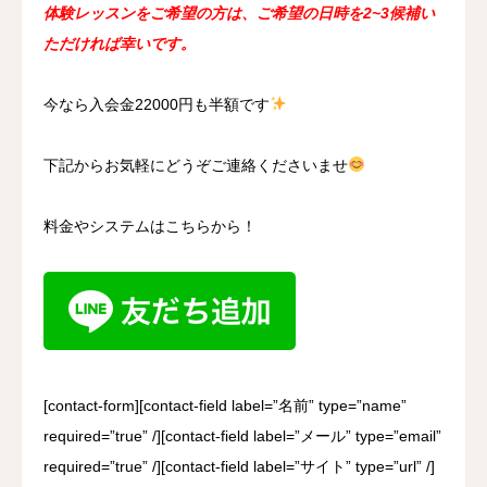
体験レッスンをご希望の方は、ご希望の日時を2~3候補い
ただければ幸いです。
今なら入会金22000円も半額です
下記からお気軽にどうぞご連絡くださいませ
料金やシステムはこちらから！
[contact-form][contact-field label=”名前” type=”name”
required=”true” /][contact-field label=”メール” type=”email”
required=”true” /][contact-field label=”サイト” type=”url” /]