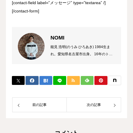
[contact-field label=”メッセージ” type=”textarea” /]
[/contact-form]
NOMI
能見 浩明(のうみ ひろあき) 1984生ま
れ。愛知県名古屋市出身。 16年のトレ
ーナーのキャリアを持ち、これまでに多
数のチャンピオン、選手を輩出。 自身
のプロ選手の試合経験などから初心者か
ら選手まで、高い指導力に定評があり、
大手大会のレフリーも勤める。 また、
キックボクシング界初のコンサルタント
として、ジム運営やトレーナー育成にも
前の記事
次の記事
力を入れている。
コメント