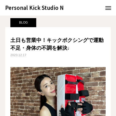
Personal Kick Studio N
Personal Kick Studio N
サンプルページ
BLOG
土日も営業中！キックボクシングで運動不足・身体の不調を解決♩
BLOG
LINE予約
ACCESS
土日も営業中！キックボクシングで運動
不足・身体の不調を解決♩
BLOG
CONTACT
2023.12.17
ホットペッパー
RESERVATION
CONCEPT
MENU
ACCESS