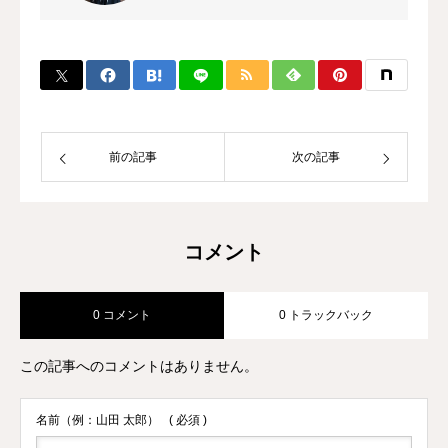
ーナーのキャリアを持ち、これまでに多
数のチャンピオン、選手を輩出。 自身
のプロ選手の試合経験などから初心者か
ら選手まで、高い指導力に定評があり、
大手大会のレフリーも勤める。 また、
キックボクシング界初のコンサルタント
として、ジム運営やトレーナー育成にも
前の記事
次の記事
力を入れている。
コメント
0 コメント
0 トラックバック
この記事へのコメントはありません。
名前（例：山田 太郎）
( 必須 )