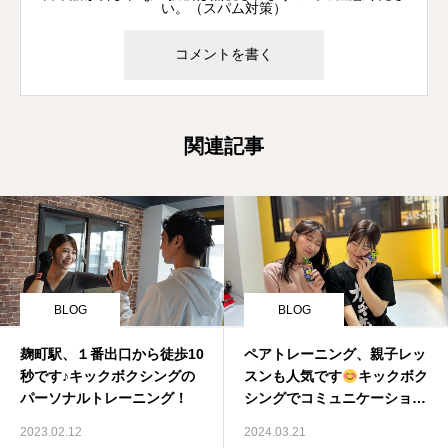
い。（スパム対策）
関連記事
BLOG
BLOG
麹町駅、１番出口から徒歩10
ペアトレーニング、親子レッ
秒です♪キックボクシングの
スンも人気です
キックボク
パーソナルトレーニング！
シングでコミュニケーション
♩
2023.02.12
2024.03.21