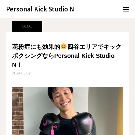
Personal Kick Studio N
Personal Kick Studio N
サンプルページ
BLOG
花粉症にも効果的
四谷エリアでキックボクシングならPersonal Kick Studio N！
BLOG
LINE予約
ACCESS
花粉症にも効果的
四谷エリアでキック
ボクシングならPersonal Kick Studio
BLOG
CONTACT
N！
ホットペッパー
2024.03.02
RESERVATION
CONCEPT
MENU
ACCESS