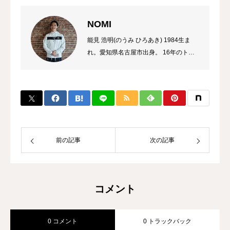
NOMI
能見 浩明(のうみ ひろあき) 1984生ま
れ。愛知県名古屋市出身。 16年のトレ
ーナーのキャリアを持ち、これまでに多
数のチャンピオン、選手を輩出。 自身
のプロ選手の試合経験などから初心者か
ら選手まで、高い指導力に定評があり、
大手大会のレフリーも勤める。 また、
キックボクシング界初のコンサルタント
として、ジム運営やトレーナー育成にも
前の記事
次の記事
力を入れている。
コメント
0 コメント
0 トラックバック