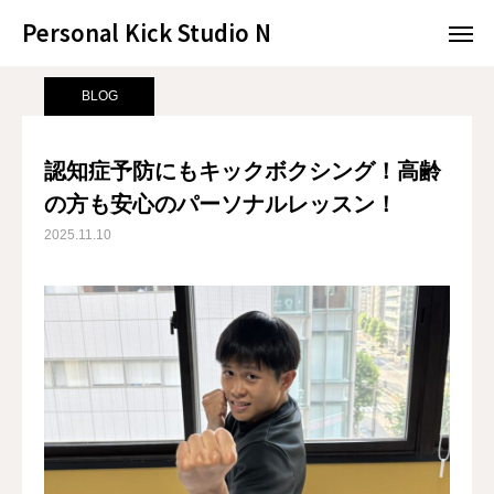
Personal Kick Studio N
Personal Kick Studio N
サンプルページ
BLOG
認知症予防にもキックボクシング！高齢の方も安心のパーソナルレッスン！
BLOG
LINE予約
ACCESS
認知症予防にもキックボクシング！高齢
の方も安心のパーソナルレッスン！
BLOG
CONTACT
2025.11.10
ホットペッパー
RESERVATION
CONCEPT
MENU
ACCESS