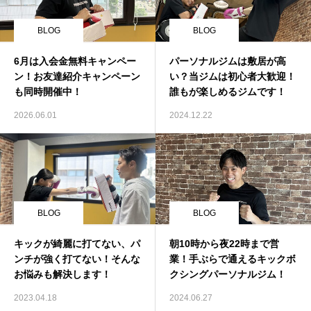
BLOG
BLOG
6月は入会金無料キャンペー
パーソナルジムは敷居が高
ン！お友達紹介キャンペーン
い？当ジムは初心者大歓迎！
も同時開催中！
誰もが楽しめるジムです！
2026.06.01
2024.12.22
BLOG
BLOG
キックが綺麗に打てない、パ
朝10時から夜22時まで営
ンチが強く打てない！そんな
業！手ぶらで通えるキックボ
お悩みも解決します！
クシングパーソナルジム！
2023.04.18
2024.06.27