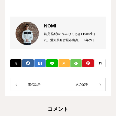
NOMI
能見 浩明(のうみ ひろあき) 1984生ま
れ。愛知県名古屋市出身。 16年のトレ
ーナーのキャリアを持ち、これまでに多
数のチャンピオン、選手を輩出。 自身
のプロ選手の試合経験などから初心者か
ら選手まで、高い指導力に定評があり、
大手大会のレフリーも勤める。 また、
キックボクシング界初のコンサルタント
として、ジム運営やトレーナー育成にも
前の記事
次の記事
力を入れている。
コメント