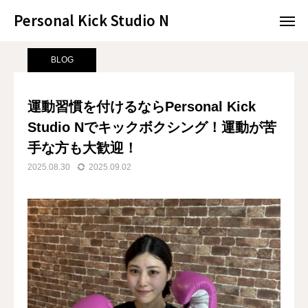
Personal Kick Studio N
Personal Kick Studio N
サンプルページ
BLOG
運動習慣を付けるならPersonal Kick Studio Nでキックボクシング！運動が苦手な方も大歓迎！
BLOG
LINE予約
ACCESS
運動習慣を付けるならPersonal Kick
Studio Nでキックボクシング！運動が苦
BLOG
CONTACT
手な方も大歓迎！
ホットペッパー
2025.08.30
2025.09.02
RESERVATION
CONCEPT
MENU
ACCESS