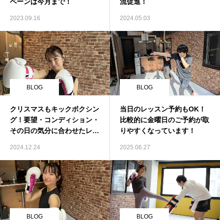
ペーンは今月まで！
流促進！
2023.09.16
2024.05.03
BLOG
BLOG
クリスマスもキックボクシン
当日のレッスン予約もOK！
グ！要望・コンディション・
比較的に金曜日のご予約が取
その日の気分に合わせたレッ
りやすくなっています！
スンを！
2024.12.24
2025.06.27
BLOG
BLOG