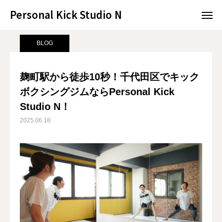
Personal Kick Studio N
Personal Kick Studio N
サンプルページ
BLOG
麹町駅から徒歩10秒！千代田区でキックボクシングジムならPersonal Kick Studio N！
BLOG
LINE予約
ACCESS
麹町駅から徒歩10秒！千代田区でキック
ボクシングジムならPersonal Kick
BLOG
CONTACT
Studio N！
ホットペッパー
2025.06.18
RESERVATION
CONCEPT
MENU
ACCESS