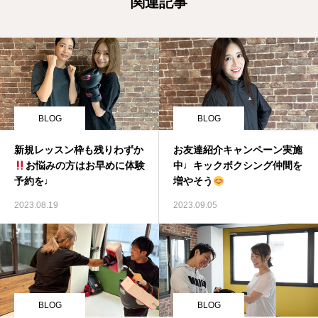
関連記事
BLOG
BLOG
新規レッスン枠も残りわずか
お友達紹介キャンペーン実施
お悩みの方はお早めに体験
中♩キックボクシング仲間を
予約を♩
増やそう
2023.08.19
2023.09.05
BLOG
BLOG