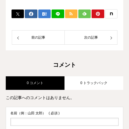
数のチャンピオン、選手を輩出。 自身
のプロ選手の試合経験などから初心者か
ら選手まで、高い指導力に定評があり、
大手大会のレフリーも勤める。 また、
キックボクシング界初のコンサルタント
として、ジム運営やトレーナー育成にも
前の記事
次の記事
力を入れている。
コメント
0 コメント
0 トラックバック
この記事へのコメントはありません。
名前（例：山田 太郎）
( 必須 )