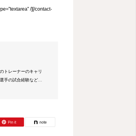
e=”textarea” /][/contact-
6年のトレーナーのキャリ
ロ選手の試合経験などか
ーも勤める。 また、キ
育成にも力を入れてい
Pin it
note