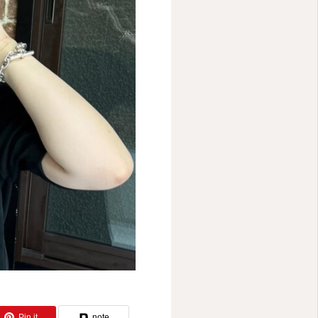
ー
Pin it
note