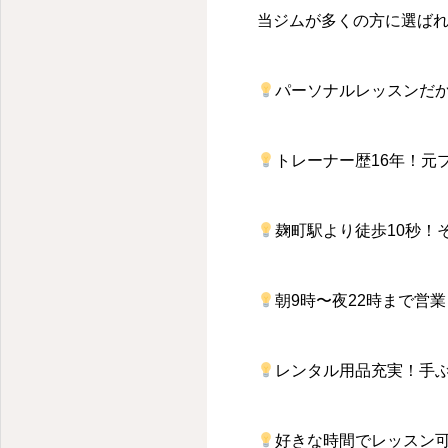
当ジムが多くの方に選ば
パーソナルレッスンだ
トレーナー歴
16
年！元
麹町駅より徒歩
10
秒！
朝
9
時〜夜
22
時まで営業
レンタル用品充実！手
好きな時間でレッスン