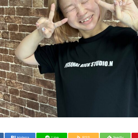
Hatena
Line
RSS
feedly