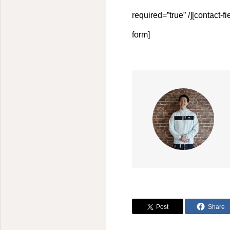
required=”true” /][contact-
form]
Post
Share