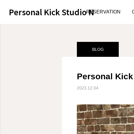
Personal Kick Studio N
サンプルページ
BLOG
RESERVATION
BLOG
Personal K
2023.12.04