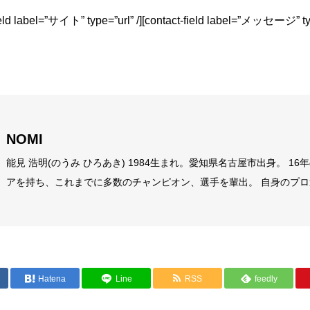
field label=”サイト” type=”url” /][contact-field label=”メッセージ” typ
NOMI
能見 浩明(のうみ ひろあき) 1984生まれ。愛知県名古屋市出身。 1
アを持ち、これまでに多数のチャンピオン、選手を輩出。 自身のプ
ら初心者から選手まで、高い指導力に定評があり、大手大会のレフリ
ックボクシング界初のコンサルタントとして、ジム運営やトレーナー
る。
Hatena
Line
RSS
feedly