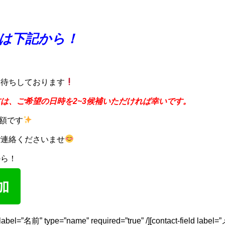
は下記から！
お待ちしております
は、ご希望の日時を2~3候補いただければ幸いです。
半額です
ご連絡くださいませ
から！
ld label=”名前” type=”name” required=”true” /][contact-field labe