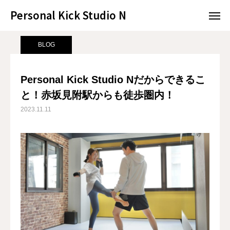
Personal Kick Studio N
Personal Kick Studio N
サンプルページ
BLOG
Personal Kick Studio Nだからできること！赤坂見附駅からも徒歩圏内！
BLOG
LINE予約
ACCESS
Personal Kick Studio Nだからできるこ
と！赤坂見附駅からも徒歩圏内！
BLOG
CONTACT
2023.11.11
ホットペッパー
RESERVATION
CONCEPT
MENU
ACCESS