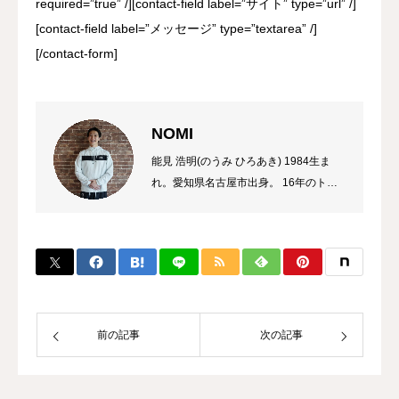
required=”true” /][contact-field label=”サイト” type=”url” /]
[contact-field label=”メッセージ” type=”textarea” /]
[/contact-form]
NOMI
能見 浩明(のうみ ひろあき) 1984生ま
れ。愛知県名古屋市出身。 16年のトレ
ーナーのキャリアを持ち、これまでに多
数のチャンピオン、選手を輩出。 自身
のプロ選手の試合経験などから初心者か
ら選手まで、高い指導力に定評があり、
大手大会のレフリーも勤める。 また、
キックボクシング界初のコンサルタント
として、ジム運営やトレーナー育成にも
前の記事
次の記事
力を入れている。