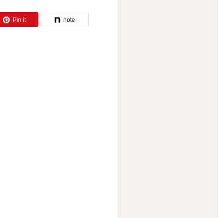
Pin it
note