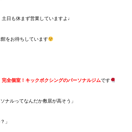
dio Nは、土日も休まず営業していますよ♩
来館をお待ちしています
、
完全個室！キックボクシングのパーソナルジム
です
ーソナルってなんだか敷居が高そう」
の？」