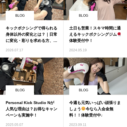
BLOG
BLOG
キックボクシングで得られる
土日も営業！スキマ時間に通
身体以外の変化とは？｜日常
えるキックボクシングジム
に変化・彩りを求める方、集
体験受付中！
まれ！
2026.07.17
2024.05.19
BLOG
BLOG
Personal Kick Studio Nが
今週も元気いっぱい頑張りま
人気な理由は？お得なキャン
しょう
今なら入会金無
ペーンも実施中！
料！！体験受付中♩
2025.05.07
2023.09.11