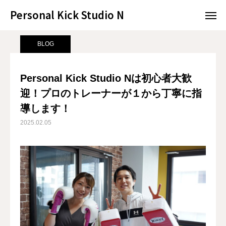
Personal Kick Studio N
Personal Kick Studio N
サンプルページ
BLOG
Personal Kick Studio Nは初心者大歓迎！プロのトレーナーが１から丁寧に指導します！
BLOG
LINE予約
ACCESS
Personal Kick Studio Nは初心者大歓
迎！プロのトレーナーが１から丁寧に指
BLOG
CONTACT
導します！
ホットペッパー
2025.02.05
RESERVATION
CONCEPT
MENU
ACCESS