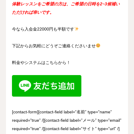
体験レッスンをご希望の方は、ご希望の日時を2~3候補い
ただければ幸いです。
今なら入会金22000円も半額です
下記からお気軽にどうぞご連絡くださいませ
料金やシステムはこちらから！
[contact-form][contact-field label=”名前” type=”name”
required=”true” /][contact-field label=”メール” type=”email”
required=”true” /][contact-field label=”サイト” type=”url” /]