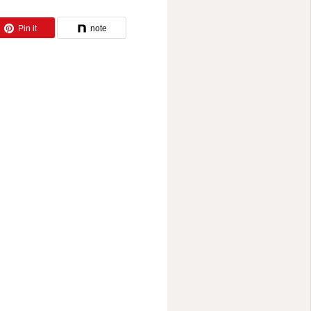
Pin it
note