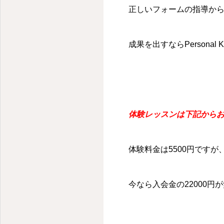
千代田区・麹町のパーソナルキックボクシングジム
正しいフォームの指導から
成果を出すならPersonal Ki
体験レッスンは下記から
体験料金は5500円です
今なら入会金の22000円