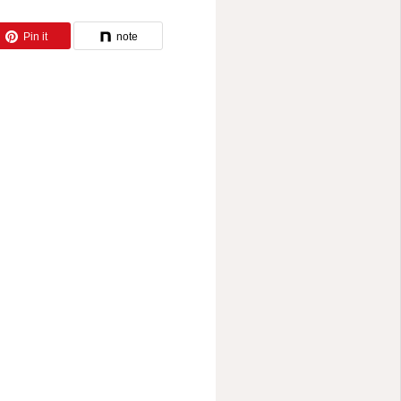
Pin it
note