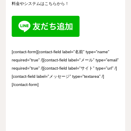
料金やシステムはこちらから！
[contact-form][contact-field label=”名前” type=”name”
required=”true” /][contact-field label=”メール” type=”email”
required=”true” /][contact-field label=”サイト” type=”url” /]
[contact-field label=”メッセージ” type=”textarea” /]
[/contact-form]