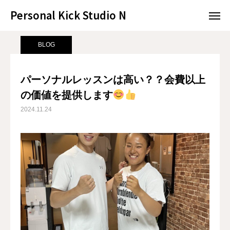
Personal Kick Studio N
Personal Kick Studio N
サンプルページ
BLOG
パーソナルレッスンは高い？？会費以上の価値を提供します
BLOG
LINE予約
ACCESS
パーソナルレッスンは高い？？会費以上
の価値を提供します
BLOG
CONTACT
2024.11.24
ホットペッパー
RESERVATION
CONCEPT
MENU
ACCESS