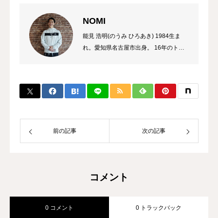
NOMI
能見 浩明(のうみ ひろあき) 1984生ま
れ。愛知県名古屋市出身。 16年のトレ
ーナーのキャリアを持ち、これまでに多
数のチャンピオン、選手を輩出。 自身
のプロ選手の試合経験などから初心者か
ら選手まで、高い指導力に定評があり、
大手大会のレフリーも勤める。 また、
キックボクシング界初のコンサルタント
として、ジム運営やトレーナー育成にも
前の記事
次の記事
力を入れている。
コメント
0 コメント
0 トラックバック