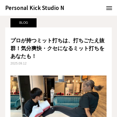
Personal Kick Studio N
Personal Kick Studio N
サンプルページ
BLOG
プロが持つミット打ちは、打ちごたえ抜群！気分爽快・クセになるミット打ちをあなたも！
BLOG
LINE予約
ACCESS
プロが持つミット打ちは、打ちごたえ抜
群！気分爽快・クセになるミット打ちを
BLOG
CONTACT
あなたも！
ホットペッパー
2025.09.12
RESERVATION
CONCEPT
MENU
ACCESS