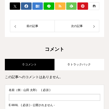
のプロ選手の試合経験などから初心者か
ら選手まで、高い指導力に定評があり、
大手大会のレフリーも勤める。 また、
キックボクシング界初のコンサルタント
として、ジム運営やトレーナー育成にも
前の記事
次の記事
力を入れている。
コメント
0 コメント
0 トラックバック
この記事へのコメントはありません。
名前（例：山田 太郎）
( 必須 )
E-MAIL
( 必須 ) - 公開されません -