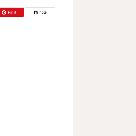
Pin it
note