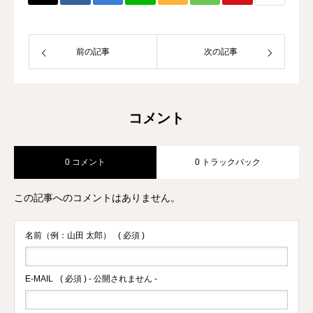
大手大会のレフリーも勤める。 また、
キックボクシング界初のコンサルタント
として、ジム運営やトレーナー育成にも
前の記事
次の記事
力を入れている。
コメント
0 コメント
0 トラックバック
この記事へのコメントはありません。
名前（例：山田 太郎）
( 必須 )
E-MAIL
( 必須 ) - 公開されません -