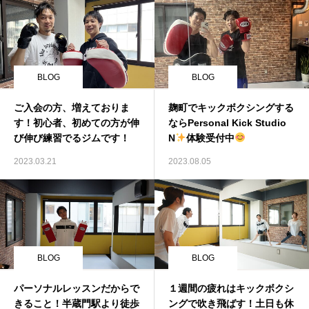
BLOG
BLOG
ご入会の方、増えておりま
麹町でキックボクシングする
す！初心者、初めての方が伸
ならPersonal Kick Studio
び伸び練習でるジムです！
N
体験受付中
2023.03.21
2023.08.05
BLOG
BLOG
パーソナルレッスンだからで
１週間の疲れはキックボクシ
きること！半蔵門駅より徒歩
ングで吹き飛ばす！土日も休