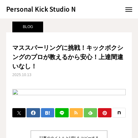
Personal Kick Studio N
Personal Kick Studio N
サンプルページ
BLOG
マススパーリングに挑戦！キックボクシングのプロが教えるから安心！上達間違いなし！
BLOG
LINE予約
ACCESS
マススパーリングに挑戦！キックボクシ
ングのプロが教えるから安心！上達間違
BLOG
CONTACT
いなし！
ホットペッパー
2025.10.13
RESERVATION
CONCEPT
MENU
ACCESS