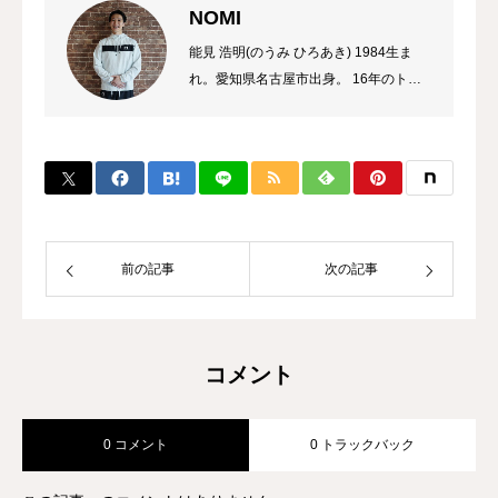
NOMI
能見 浩明(のうみ ひろあき) 1984生ま
れ。愛知県名古屋市出身。 16年のトレ
ーナーのキャリアを持ち、これまでに多
数のチャンピオン、選手を輩出。 自身
のプロ選手の試合経験などから初心者か
ら選手まで、高い指導力に定評があり、
大手大会のレフリーも勤める。 また、
キックボクシング界初のコンサルタント
として、ジム運営やトレーナー育成にも
前の記事
次の記事
力を入れている。
コメント
0 コメント
0 トラックバック