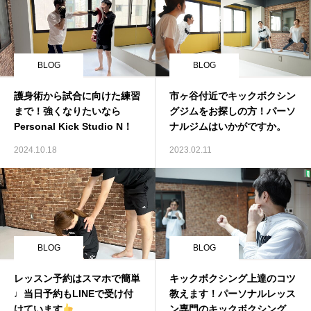
BLOG
BLOG
護身術から試合に向けた練習
市ヶ谷付近でキックボクシン
まで！強くなりたいなら
グジムをお探しの方！パーソ
Personal Kick Studio N！
ナルジムはいかがですか。
2024.10.18
2023.02.11
BLOG
BLOG
レッスン予約はスマホで簡単
キックボクシング上達のコツ
♩当日予約もLINEで受け付
教えます！パーソナルレッス
けています
ン専門のキックボクシングジ