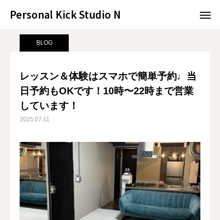
Personal Kick Studio N
Personal Kick Studio N
サンプルページ
BLOG
レッスン＆体験はスマホで簡単予約♩当日予約もOKです！10時〜22時まで営業しています！
BLOG
LINE予約
ACCESS
レッスン＆体験はスマホで簡単予約♩当
日予約もOKです！10時〜22時まで営業
BLOG
CONTACT
しています！
ホットペッパー
2025.07.11
RESERVATION
CONCEPT
MENU
ACCESS