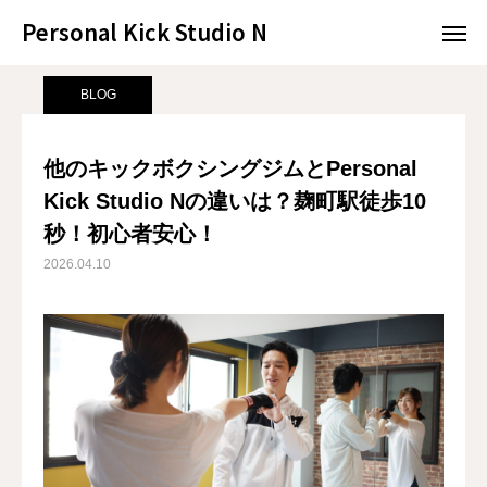
Personal Kick Studio N
Personal Kick Studio N
サンプルページ
BLOG
他のキックボクシングジムとPersonal Kick Studio Nの違いは？麹町駅徒歩10秒！初心者安心！
BLOG
LINE予約
ACCESS
他のキックボクシングジムとPersonal
Kick Studio Nの違いは？麹町駅徒歩10
BLOG
CONTACT
秒！初心者安心！
ホットペッパー
2026.04.10
RESERVATION
CONCEPT
MENU
ACCESS