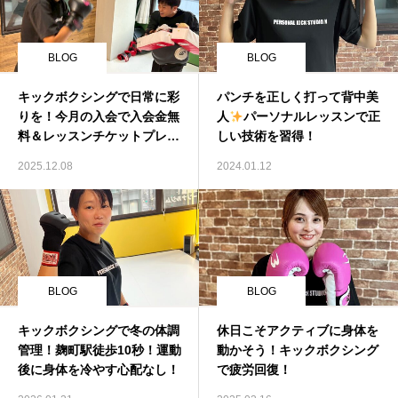
BLOG
BLOG
キックボクシングで日常に彩
パンチを正しく打って背中美
りを！今月の入会で入会金無
人
パーソナルレッスンで正
料＆レッスンチケットプレゼ
しい技術を習得！
ント中！
2025.12.08
2024.01.12
BLOG
BLOG
キックボクシングで冬の体調
休日こそアクティブに身体を
管理！麹町駅徒歩10秒！運動
動かそう！キックボクシング
後に身体を冷やす心配なし！
で疲労回復！