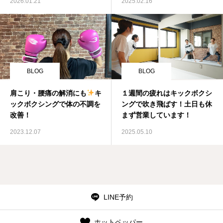
2026.01.21
2025.02.16
BLOG
BLOG
肩こり・腰痛の解消にも
キ
１週間の疲れはキックボクシ
ックボクシングで体の不調を
ングで吹き飛ばす！土日も休
改善！
まず営業しています！
2023.12.07
2025.05.10
LINE予約
ホットペッパー