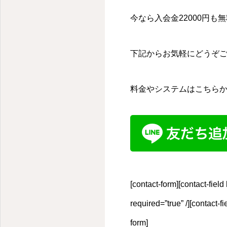
今なら入会金22000円も
下記からお気軽にどうぞ
料金やシステムはこちら
[contact-form][contact-fie
required=”true” /][contact-
form]