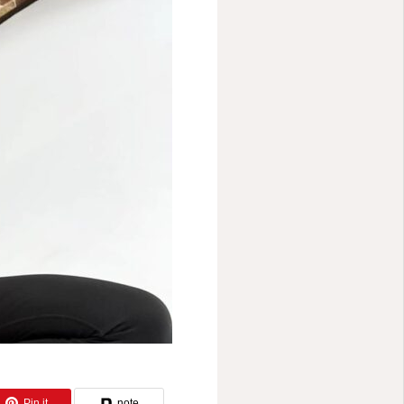
ー
Pin it
note