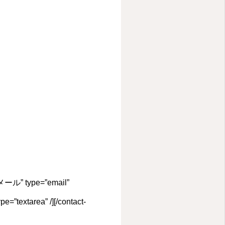
l=”メール” type=”email”
e=”textarea” /][/contact-