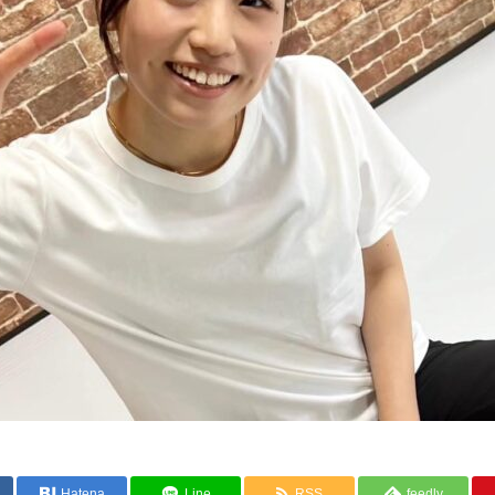
Hatena
Line
RSS
feedly