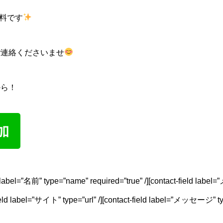
無料です
ご連絡くださいませ
から！
ld label=”名前” type=”name” required=”true” /][contact-field labe
field label=”サイト” type=”url” /][contact-field label=”メッセージ” typ