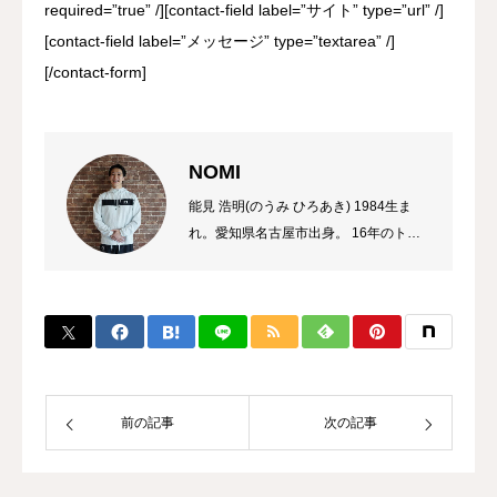
required=”true” /][contact-field label=”サイト” type=”url” /]
[contact-field label=”メッセージ” type=”textarea” /]
[/contact-form]
NOMI
能見 浩明(のうみ ひろあき) 1984生ま
れ。愛知県名古屋市出身。 16年のトレ
ーナーのキャリアを持ち、これまでに多
数のチャンピオン、選手を輩出。 自身
のプロ選手の試合経験などから初心者か
ら選手まで、高い指導力に定評があり、
大手大会のレフリーも勤める。 また、
キックボクシング界初のコンサルタント
として、ジム運営やトレーナー育成にも
前の記事
次の記事
力を入れている。