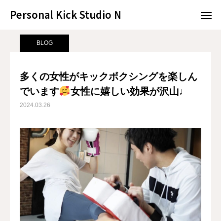
Personal Kick Studio N
Personal Kick Studio N
サンプルページ
BLOG
多くの女性がキックボクシングを楽しんでいます
BLOG
LINE予約
ACCESS
多くの女性がキックボクシングを楽しん
でいます
女性に嬉しい効果が沢山♩
BLOG
CONTACT
2024.03.26
ホットペッパー
RESERVATION
CONCEPT
MENU
ACCESS