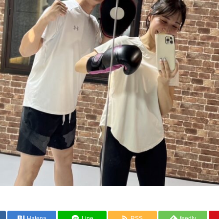
Hatena
Line
RSS
feedly