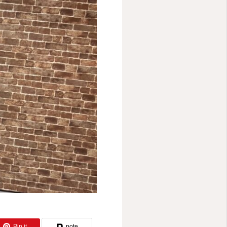
ー
Pin it
note