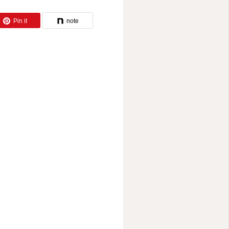
Pin it
note