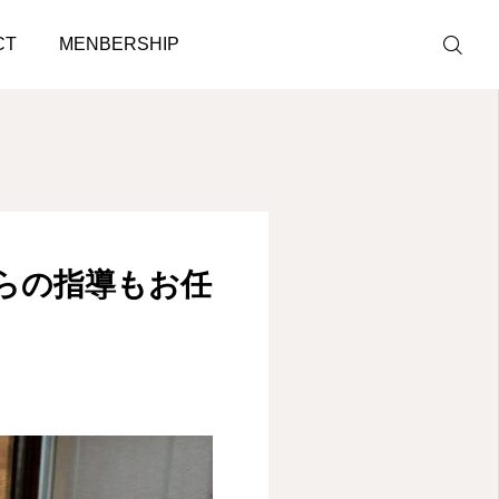
！赤坂見附駅から徒歩圏内！
CT
MENBERSHIP
LINE予約
ACCESS
らの指導もお任
BLOG
CONTACT
ホットペッパ