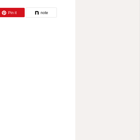
Pin it
note