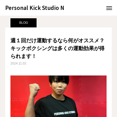
Personal Kick Studio N
Personal Kick Studio N
サンプルページ
BLOG
週１回だけ運動するなら何がオススメ？キックボクシングは多くの運動効果が得られます！
BLOG
LINE予約
ACCESS
週１回だけ運動するなら何がオススメ？
キックボクシングは多くの運動効果が得
BLOG
CONTACT
られます！
ホットペッパー
2024.11.02
RESERVATION
CONCEPT
MENU
ACCESS