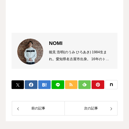
NOMI
能見 浩明(のうみ ひろあき) 1984生ま
れ。愛知県名古屋市出身。 16年のトレ
ーナーのキャリアを持ち、これまでに多
数のチャンピオン、選手を輩出。 自身
のプロ選手の試合経験などから初心者か
ら選手まで、高い指導力に定評があり、
大手大会のレフリーも勤める。 また、
キックボクシング界初のコンサルタント
として、ジム運営やトレーナー育成にも
前の記事
次の記事
力を入れている。