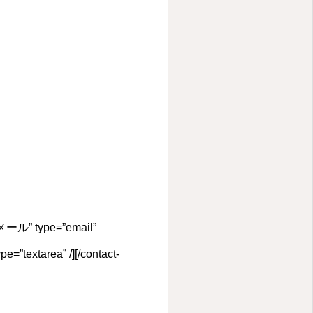
l=”メール” type=”email”
e=”textarea” /][/contact-