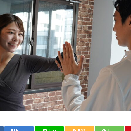
Hatena
Line
RSS
feedly