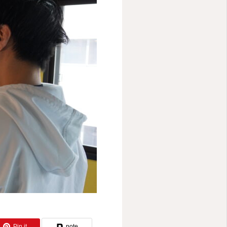
ー
Pin it
note