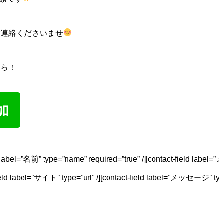
ご連絡くださいませ
から！
ld label=”名前” type=”name” required=”true” /][contact-field labe
field label=”サイト” type=”url” /][contact-field label=”メッセージ” typ