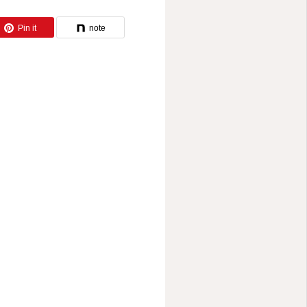
Pin it
note