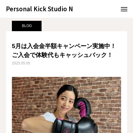
Personal Kick Studio N
Personal Kick Studio N
サンプルページ
BLOG
5月は入会金半額キャンペーン実施中！ご入会で体験代もキャッシュバック！
BLOG
LINE予約
ACCESS
5月は入会金半額キャンペーン実施中！
ご入会で体験代もキャッシュバック！
BLOG
CONTACT
2025.05.05
ホットペッパー
RESERVATION
CONCEPT
MENU
ACCESS