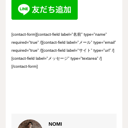
[contact-form][contact-field label=”名前” type=”name”
required=”true” /][contact-field label=”メール” type=”email”
required=”true” /][contact-field label=”サイト” type=”url” /]
[contact-field label=”メッセージ” type=”textarea” /]
[/contact-form]
NOMI