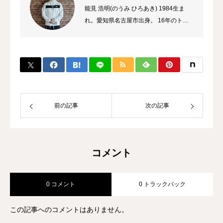
能見 浩明(のうみ ひろあき) 1984生ま
れ。愛知県名古屋市出身。 16年のトレ
ーナーのキャリアを持ち、これまでに多
数のチャンピオン、選手を輩出。 自身
のプロ選手の試合経験などから初心者か
ら選手まで、高い指導力に定評があり、
大手大会のレフリーも勤める。 また、
キックボクシング界初のコンサルタント
として、ジム運営やトレーナー育成にも
前の記事
次の記事
力を入れている。
コメント
0 コメント
0 トラックバック
この記事へのコメントはありません。