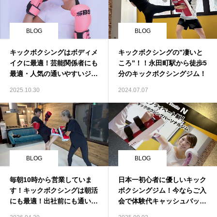
BLOG
BLOG
キックボクシングはボディメ
キックボクシングの”凄いと
イクに最適！芸能関係者にも
ころ”！！永田町駅から徒歩5
最適・人気の通いやすいジム
分のキックボクシングジム！
です！
2025.10.30
2024.07.07
BLOG
BLOG
毎朝10時から営業していま
日本一初心者に優しいキック
す！キックボクシングは朝活
ボクシングジム！今ならご入
にも最適！出社前にも通いや
会で体験代キャッシュバッ
すい！
ク！