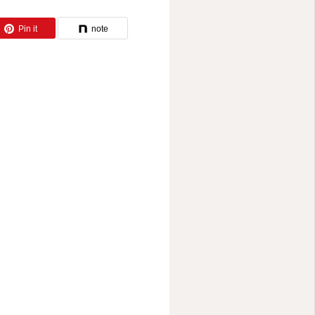
Pin it
note