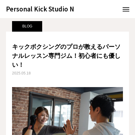
Personal Kick Studio N
Personal Kick Studio N
サンプルページ
BLOG
キックボクシングのプロが教えるパーソナルレッスン専門ジム！初心者にも優しい！
BLOG
LINE予約
ACCESS
キックボクシングのプロが教えるパーソ
ナルレッスン専門ジム！初心者にも優し
BLOG
CONTACT
い！
ホットペッパー
2025.05.18
RESERVATION
CONCEPT
MENU
ACCESS