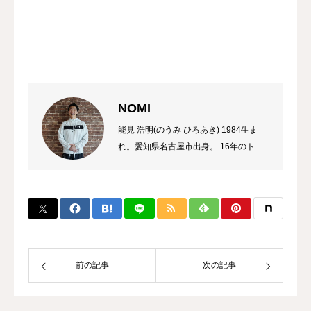
NOMI
能見 浩明(のうみ ひろあき) 1984生ま
れ。愛知県名古屋市出身。 16年のトレ
ーナーのキャリアを持ち、これまでに多
数のチャンピオン、選手を輩出。 自身
のプロ選手の試合経験などから初心者か
ら選手まで、高い指導力に定評があり、
大手大会のレフリーも勤める。 また、
キックボクシング界初のコンサルタント
として、ジム運営やトレーナー育成にも
前の記事
次の記事
力を入れている。