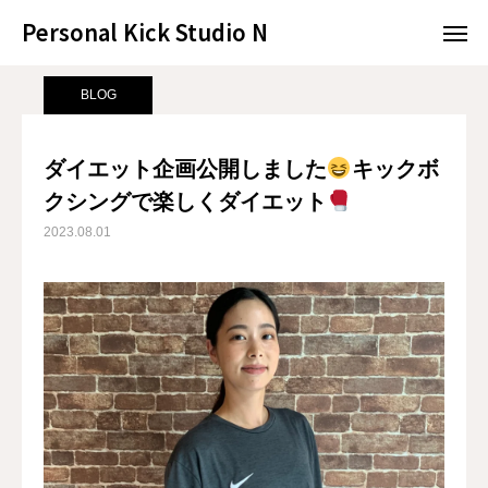
Personal Kick Studio N
Personal Kick Studio N
サンプルページ
BLOG
ダイエット企画公開しました
キック
BLOG
LINE予約
ACCESS
ダイエット企画公開しました
キックボ
クシングで楽しくダイエット
BLOG
CONTACT
2023.08.01
ホットペッパー
RESERVATION
CONCEPT
MENU
ACCESS