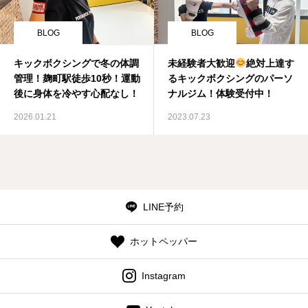
BLOG
BLOG
キックボクシングで冬の体調
未経験者大歓迎
絶対上達す
管理！麹町駅徒歩10秒！運動
るキックボクシングのパーソ
後に身体を冷やす心配なし！
ナルジム！体験受付中！
2026.01.21
2023.07.23
LINE予約
ホットペッパー
Instagram