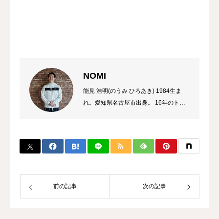
NOMI
能見 浩明(のうみ ひろあき) 1984生ま
れ。愛知県名古屋市出身。 16年のトレ
ーナーのキャリアを持ち、これまでに多
数のチャンピオン、選手を輩出。 自身
のプロ選手の試合経験などから初心者か
ら選手まで、高い指導力に定評があり、
大手大会のレフリーも勤める。 また、
キックボクシング界初のコンサルタント
として、ジム運営やトレーナー育成にも
前の記事
次の記事
力を入れている。