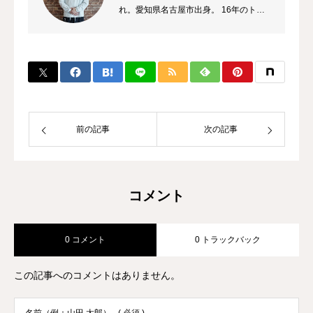
れ。愛知県名古屋市出身。 16年のトレ
ーナーのキャリアを持ち、これまでに多
数のチャンピオン、選手を輩出。 自身
のプロ選手の試合経験などから初心者か
ら選手まで、高い指導力に定評があり、
大手大会のレフリーも勤める。 また、
キックボクシング界初のコンサルタント
として、ジム運営やトレーナー育成にも
前の記事
次の記事
力を入れている。
コメント
0 コメント
0 トラックバック
この記事へのコメントはありません。
名前（例：山田 太郎）
( 必須 )