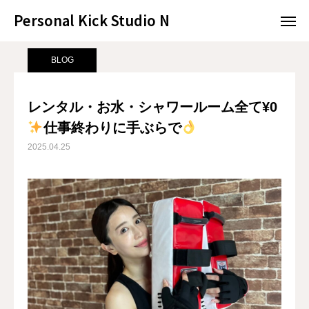
Personal Kick Studio N
Personal Kick Studio N
サンプルページ
BLOG
レンタル・お水・シャワールーム全て¥0
BLOG
LINE予約
ACCESS
レンタル・お水・シャワールーム全て¥0
仕事終わりに手ぶらで
BLOG
CONTACT
2025.04.25
ホットペッパー
RESERVATION
CONCEPT
MENU
ACCESS