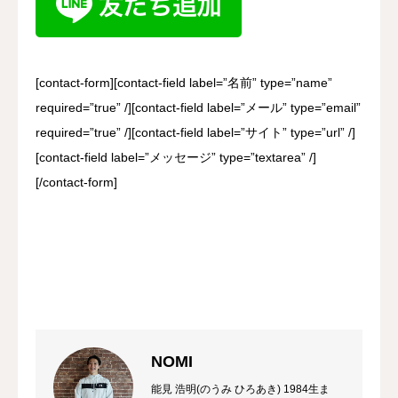
[contact-form][contact-field label=”名前” type=”name”
required=”true” /][contact-field label=”メール” type=”email”
required=”true” /][contact-field label=”サイト” type=”url” /]
[contact-field label=”メッセージ” type=”textarea” /]
[/contact-form]
NOMI
能見 浩明(のうみ ひろあき) 1984生ま