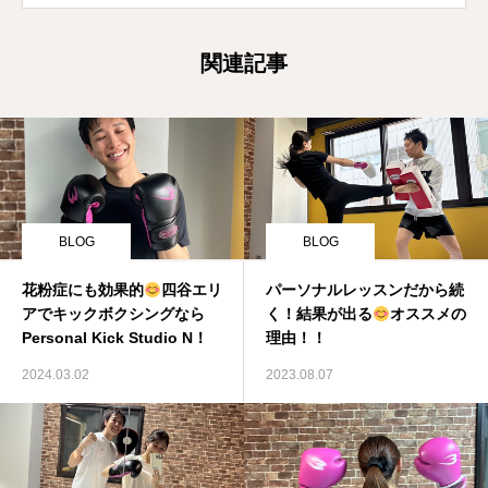
関連記事
BLOG
BLOG
花粉症にも効果的
四谷エリ
パーソナルレッスンだから続
アでキックボクシングなら
く！結果が出る
オススメの
Personal Kick Studio N！
理由！！
2024.03.02
2023.08.07