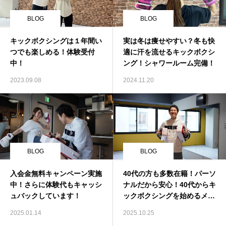
BLOG
BLOG
キックボクシングは１年間い
実は冬は痩せやすい？冬も快
つでも楽しめる！体験受付
適に汗を流せるキックボクシ
中！
ング！シャワールーム完備！
2023.09.08
2024.11.20
BLOG
BLOG
入会金無料キャンペーン実施
40代の方も多数在籍！パーソ
中！さらに体験代もキャッシ
ナルだから安心！40代からキ
ュバックしています！
ックボクシングを始めるメリ
ット！
2025.01.14
2025.10.25