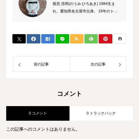
能見 浩明(のうみ ひろあき) 1984生ま
れ。愛知県名古屋市出身。 16年のトレ
ーナーのキャリアを持ち、これまでに多
数のチャンピオン、選手を輩出。 自身
のプロ選手の試合経験などから初心者か
ら選手まで、高い指導力に定評があり、
大手大会のレフリーも勤める。 また、
キックボクシング界初のコンサルタント
として、ジム運営やトレーナー育成にも
前の記事
次の記事
力を入れている。
コメント
0 コメント
0 トラックバック
この記事へのコメントはありません。