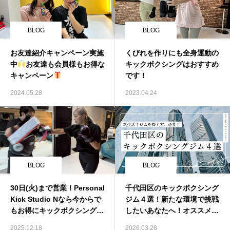
BLOG
BLOG
お友達紹介キャンペーン実施
くびれを作りにも全身運動の
中
お友達も会員様もお得な
キックボクシングはおすすめ
キャンペーン
です！
2024.05.28
2023.04.24
BLOG
BLOG
30日(火)まで営業！Personal
千代田区のキックボクシング
Kick Studio Nなら今からで
ジム４選！新たな環境で挑戦
もお得にキックボクシングデ
したいあなたへ！オススメジ
ビュー！
ム紹介！
2025.12.18
2026.03.28