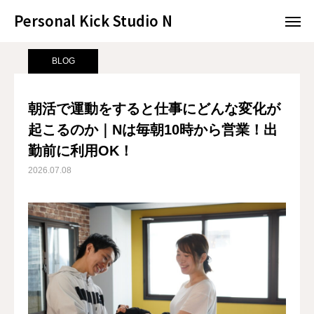
Personal Kick Studio N
Personal Kick Studio N
サンプルページ
BLOG
朝活で運動をすると仕事にどんな変化が起こるのか｜Nは毎朝10時から営業！出勤前に利用OK！
BLOG
LINE予約
ACCESS
朝活で運動をすると仕事にどんな変化が
起こるのか｜Nは毎朝10時から営業！出
BLOG
CONTACT
勤前に利用OK！
ホットペッパー
2026.07.08
RESERVATION
CONCEPT
MENU
ACCESS